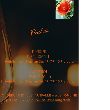
Find us
DIENSTAG
11:30 - 13:30 Uhr
Heinrich-von-Stephan-Str. 17, 79110 Freiburg
MITTWOCH
11:30 -13:30 Uhr
Heinrich-von-Stephan-Str. 17, 79110 Freiburg
ÄNDERUNGEN oder AUSFÄLLE werden ONLINE
per FACEBOOK & INSTAGRAM mitgeteilt!