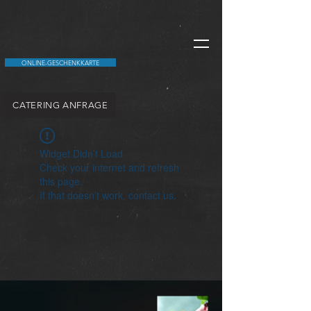
ONLINE-GESCHENKKARTE
CATERING ANFRAGE
Widget Didn’t Load
Check your internet and refresh
this page.
If that doesn’t work, contact us.