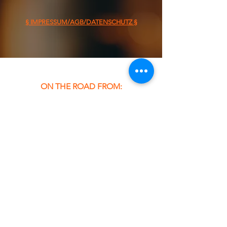
§ IMPRESSUM/AGB/DATENSCHUTZ §
ON THE ROAD FROM:
FOOD TRUCK
Dienstag &
Mittwoch
11:30 - 13:30 Uhr
Tel:
0176 45711909
Email: info@la-jefa.com
lajefafoodtruck@gmail.com