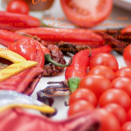
dtrucks sind der Trend auf Events jeglicher Art. Mobil
pakt trifft Tradition auf Geschmack. Das Foodtruck Kon
 La Jefa begeistert durch qualitativ hochwertige Speisen s
fessionelle und moderne Art. Setzen Sie mit La Jefa´s Flotte
n Experten für authentisch mexikanische Küche, Tex
zialitäten, schnellem Trendfood und frischer Zubereitung 
 Ort.
zaubern Sie Ihre Gäste mit einem unkonventionellen Cate
 ganz Besonderen Art ohne auf Qualität oder Professional
zichten zu müssen.
Mehr erfahren