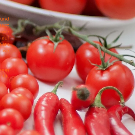
 und
zept
owie
 auf
-Mex
live
ring
ität