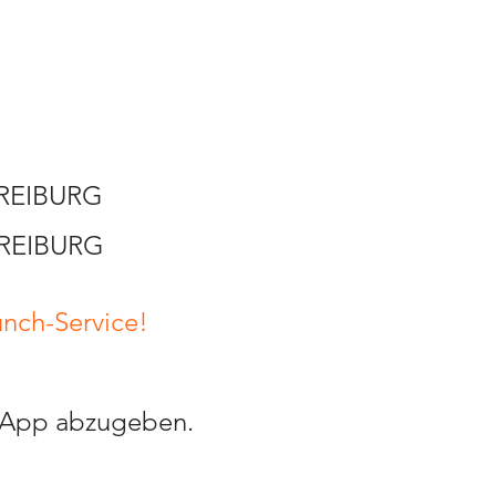
FREIBURG
FREIBURG
unch-Service!
atsApp abzugeben.