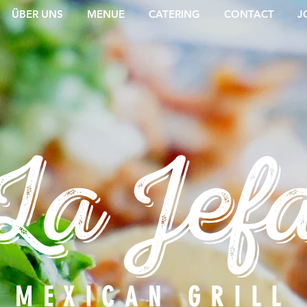
ÜBER UNS
MENUE
CATERING
CONTACT
J
La Jef
MEXICAN GRILL