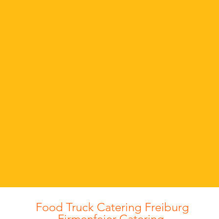
 Foodtrucks bringen leckeres
und kulinarisches Abenteuer
Mehr erfahren
em Event! Genießen Sie
ltige Menüs und
essliche
ackserlebnisse, die Ihre
taltung zum Highlight
n!
Food Truck Catering Freiburg
Firmenfeier Catering