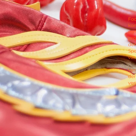
Foo
kom
von
pro
de
Spe
vor
Ver
der
ver