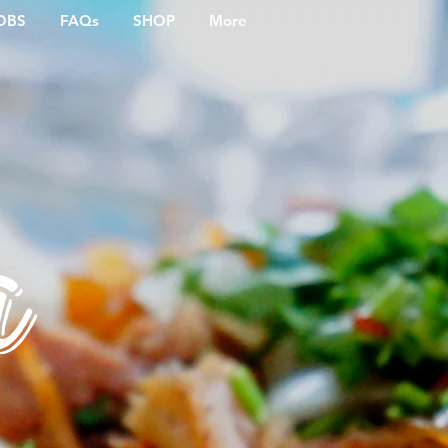
OBS
FAQs
SHOP
More
a