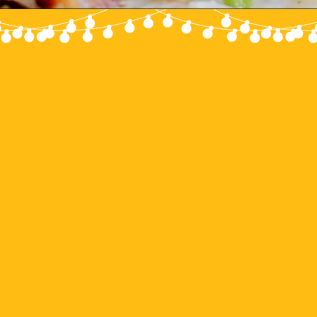
Food Truck &
Indoor catering