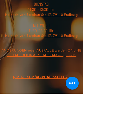
DIENSTAG
11:30 - 13:30 Uhr
Heinrich-von-Stephan-Str. 17, 79110 Freiburg
MITTWOCH
11:30 -13:30 Uhr
Heinrich-von-Stephan-Str. 17, 79110 Freiburg
ÄNDERUNGEN oder AUSFÄLLE werden ONLINE
per FACEBOOK & INSTAGRAM mitgeteilt!
§ IMPRESSUM/AGB/DATENSCHUTZ §
ON THE ROAD FROM: