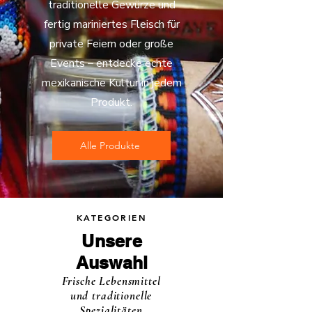
traditionelle Gewürze und
fertig mariniertes Fleisch für
private Feiern oder große
Events – entdecke echte
mexikanische Kultur in jedem
Produkt.
Alle Produkte
KATEGORIEN
Unsere
Auswahl
Frische Lebensmittel
und traditionelle
Spezialitäten