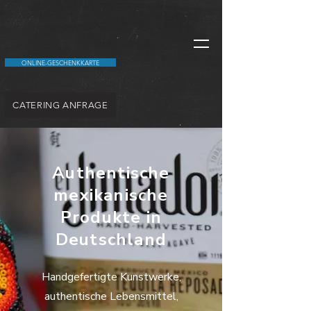
ONLINE-GESCHENKKARTE
CATERING ANFRAGE
Authentische
mexikanische
Produkte in
Deutschland
Handgefertigte Kunstwerke,
authentische Lebensmittel,