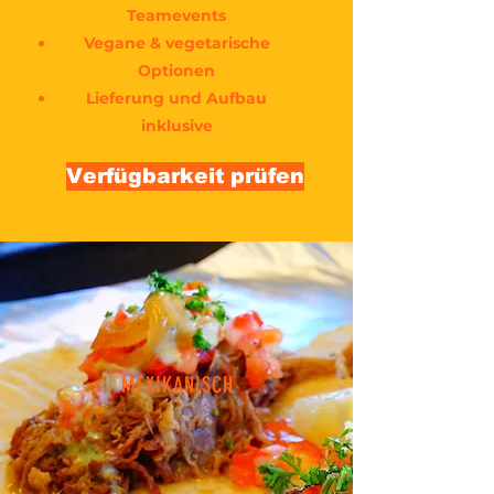
Teamevents
Vegane & vegetarische
Optionen
Lieferung und Aufbau
inklusive
Verfügbarkeit prüfen
MEXIKANISCH