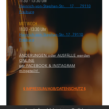
11:30 - 13:30 Uhr
Heinrich-von-Stephan-Str. 17, 79110
Freiburg
MITTWOCH
11:30 -13:30 Uhr
Heinrich-von-Stephan-Str. 17, 79110
Freiburg
ÄNDERUNGEN oder AUSFÄLLE werden
ONLINE
per FACEBOOK & INSTAGRAM
mitgeteilt!
§ IMPRESSUM/AGB/DATENSCHUTZ §