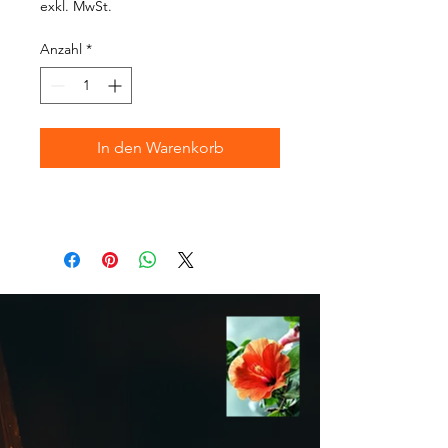
exkl. MwSt.
Anzahl
*
In den Warenkorb