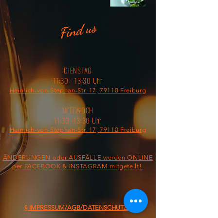
Find us
DIENSTAG
11:30 - 13:30 Uhr
Heinrich-von-Stephan-Str. 17, 79110 Freiburg
MITTWOCH
11:30 -13:30 Uhr
Heinrich-von-Stephan-Str. 17, 79110 Freiburg
ÄNDERUNGEN oder AUSFÄLLE werden ONLINE
per FACEBOOK & INSTAGRAM mitgeteilt!
§ IMPRESSUM/AGB/DATENSCHUTZ §