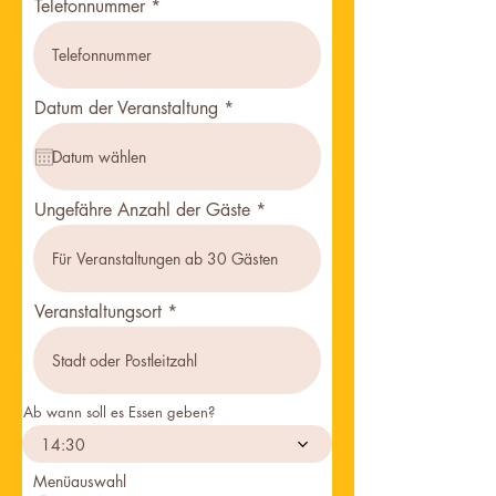
Telefonnummer
r
Datum der Veranstaltung
*
e
q
u
i
r
Ungefähre Anzahl der Gäste
e
d
Veranstaltungsort
Ab wann soll es Essen geben?
14:30
Menüauswahl