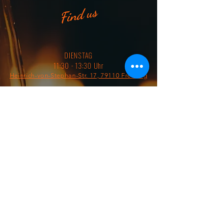
Find us
DIENSTAG
11:30 - 13:30 Uhr
Heinrich-von-Stephan-Str. 17, 79110 Freiburg
MITTWOCH
11:30 -13:30 Uhr
Heinrich-von-Stephan-Str. 17, 79110 Freiburg
ÄNDERUNGEN oder AUSFÄLLE werden ONLINE
per FACEBOOK & INSTAGRAM mitgeteilt!
§ IMPRESSUM/AGB/DATENSCHUTZ §