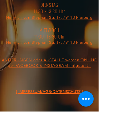
DIENSTAG
11:30 - 13:30 Uhr
Heinrich-von-Stephan-Str. 17, 79110 Freiburg
MITTWOCH
11:30 -13:30 Uhr
Heinrich-von-Stephan-Str. 17, 79110 Freiburg
ÄNDERUNGEN oder AUSFÄLLE werden ONLINE
per FACEBOOK & INSTAGRAM mitgeteilt!
§ IMPRESSUM/AGB/DATENSCHUTZ §
ON THE ROAD FROM: