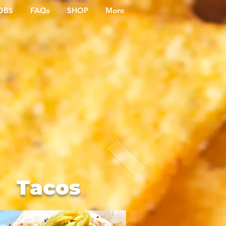
OBS
FAQs
SHOP
More
Tacos