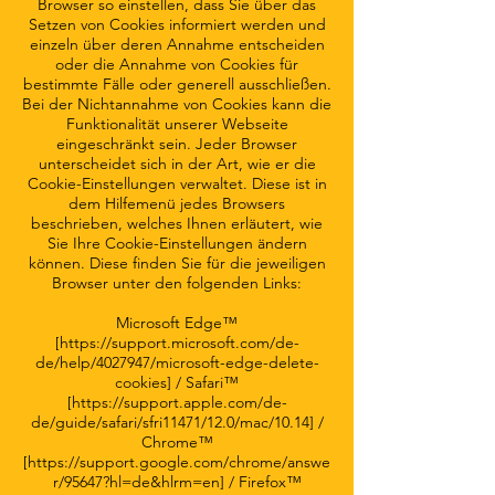
Browser so einstellen, dass Sie über das
Setzen von Cookies informiert werden und
einzeln über deren Annahme entscheiden
oder die Annahme von Cookies für
bestimmte Fälle oder generell ausschließen.
Bei der Nichtannahme von Cookies kann die
Funktionalität unserer Webseite
eingeschränkt sein. Jeder Browser
unterscheidet sich in der Art, wie er die
Cookie-Einstellungen verwaltet. Diese ist in
dem Hilfemenü jedes Browsers
beschrieben, welches Ihnen erläutert, wie
Sie Ihre Cookie-Einstellungen ändern
können. Diese finden Sie für die jeweiligen
Browser unter den folgenden Links:
Microsoft Edge™
[
https://support.microsoft.com/de-
de/help/4027947/microsoft-edge-delete-
cookies]
/ Safari™
[
https://support.apple.com/de-
de/guide/safari/sfri11471/12.0/mac/10.14]
/
Chrome™
[
https://support.google.com/chrome/answe
r/95647?hl=de&hlrm=en]
/ Firefox™