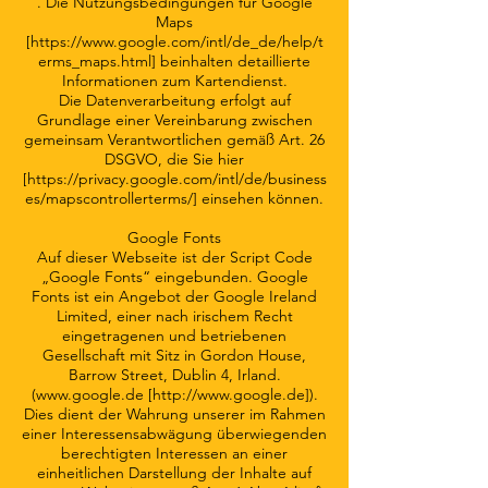
.
Die Nutzungsbedingungen für Google
Maps
[
https://www.google.com/intl/de_de/help/t
erms_maps.html]
beinhalten detaillierte
Informationen zum Kartendienst.
Die Datenverarbeitung erfolgt auf
Grundlage einer Vereinbarung zwischen
gemeinsam Verantwortlichen gemäß Art. 26
DSGVO, die Sie hier
[
https://privacy.google.com/intl/de/business
es/mapscontrollerterms/]
einsehen können.
Google Fonts
Auf dieser Webseite ist der Script Code
„Google Fonts“ eingebunden. Google
Fonts ist ein Angebot der Google Ireland
Limited, einer nach irischem Recht
eingetragenen und betriebenen
Gesellschaft mit Sitz in Gordon House,
Barrow Street, Dublin 4, Irland.
(
www.google.de
[
http://www.google.de
]).
Dies dient der Wahrung unserer im Rahmen
einer Interessensabwägung überwiegenden
berechtigten Interessen an einer
einheitlichen Darstellung der Inhalte auf