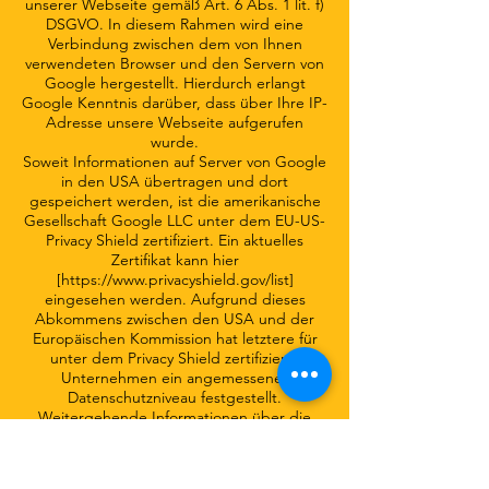
unserer Webseite gemäß Art. 6 Abs. 1 lit. f)
DSGVO. In diesem Rahmen wird eine
Verbindung zwischen dem von Ihnen
verwendeten Browser und den Servern von
Google hergestellt. Hierdurch erlangt
Google Kenntnis darüber, dass über Ihre IP-
Adresse unsere Webseite aufgerufen
wurde.
Soweit Informationen auf Server von Google
in den USA übertragen und dort
gespeichert werden, ist die amerikanische
Gesellschaft Google LLC unter dem EU-US-
Privacy Shield zertifiziert. Ein aktuelles
Zertifikat kann hier
[
https://www.privacyshield.gov/list]
eingesehen werden. Aufgrund dieses
Abkommens zwischen den USA und der
Europäischen Kommission hat letztere für
unter dem Privacy Shield zertifizierte
Unternehmen ein angemessenes
Datenschutzniveau festgestellt.
Weitergehende Informationen über die
Datenverarbeitung durch Google finden Sie
in den Datenschutzhinweisen
[
https://policies.google.com/privacy]
von