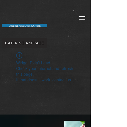
ONLINE-GESCHENKKARTE
CATERING ANFRAGE
Widget Didn’t Load
Check your internet and refresh
this page.
If that doesn’t work, contact us.