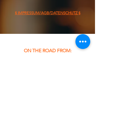
§ IMPRESSUM/AGB/DATENSCHUTZ §
ON THE ROAD FROM:
FOOD TRUCK
Dienstag &
Mittwoch
11:30 - 13:30 Uhr
Tel:
0176 45711909
Email: info@la-jefa.com
lajefafoodtruck@gmail.com