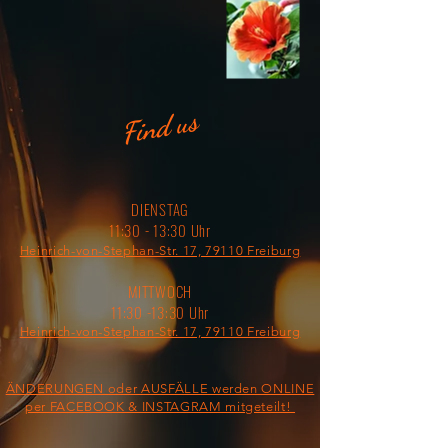
Find us
DIENSTAG
11:30 - 13:30 Uhr
Heinrich-von-Stephan-Str. 17, 79110 Freiburg
MITTWOCH
11:30 -13:30 Uhr
Heinrich-von-Stephan-Str. 17, 79110 Freiburg
ÄNDERUNGEN oder AUSFÄLLE werden ONLINE
per FACEBOOK & INSTAGRAM mitgeteilt!