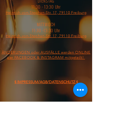
DIENSTAG
11:30 - 13:30 Uhr
Heinrich-von-Stephan-Str. 17, 79110 Freiburg
MITTWOCH
11:30 -13:30 Uhr
Heinrich-von-Stephan-Str. 17, 79110 Freiburg
ÄNDERUNGEN oder AUSFÄLLE werden ONLINE
per FACEBOOK & INSTAGRAM mitgeteilt!
§ IMPRESSUM/AGB/DATENSCHUTZ §
ON THE ROAD FROM:
FOOD TRUCK