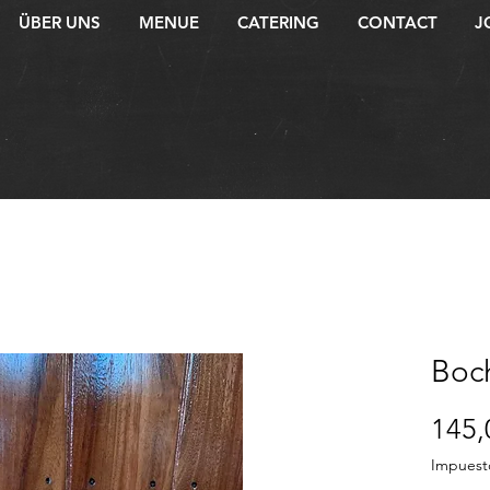
ÜBER UNS
MENUE
CATERING
CONTACT
J
Boc
145,
Impuest