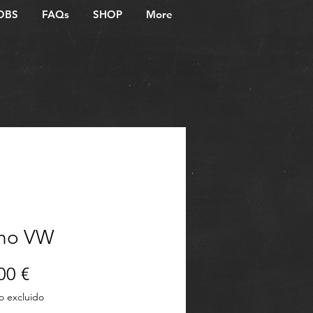
OBS
FAQs
SHOP
More
ho VW
Precio
00 €
o excluido