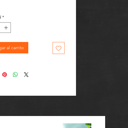
d
*
ar al carrito