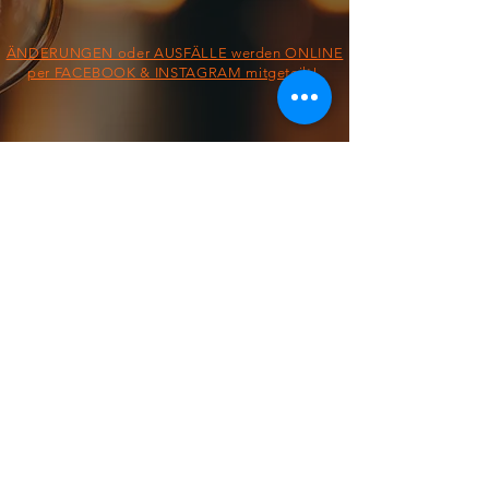
ÄNDERUNGEN oder AUSFÄLLE werden ONLINE
per FACEBOOK & INSTAGRAM mitgeteilt!
§ IMPRESSUM/AGB/DATENSCHUTZ §
ON THE ROAD FROM:
FOOD TRUCK
Dienstag &
Mittwoch
11:30 - 13:30 Uhr