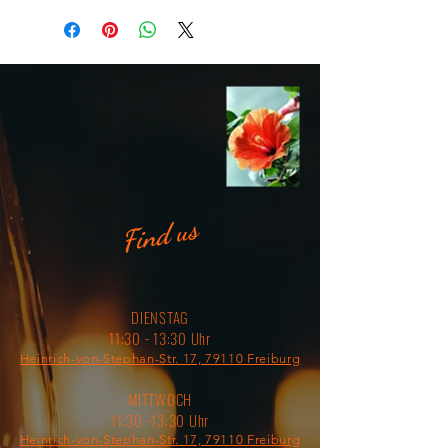
Find us
DIENSTAG
11:30 - 13:30 Uhr
Heinrich-von-Stephan-Str. 17, 79110 Freiburg
MITTWOCH
11:30 -13:30 Uhr
Heinrich-von-Stephan-Str. 17, 79110 Freiburg