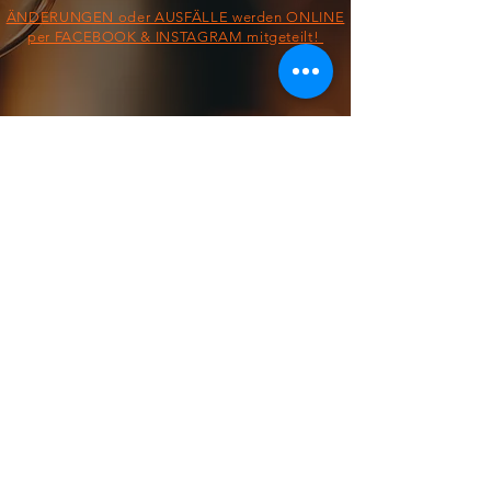
ÄNDERUNGEN oder AUSFÄLLE werden ONLINE
per FACEBOOK & INSTAGRAM mitgeteilt!
§ IMPRESSUM/AGB/DATENSCHUTZ §
ON THE ROAD FROM:
FOOD TRUCK
Dienstag &
Mittwoch
11:30 - 13:30 Uhr