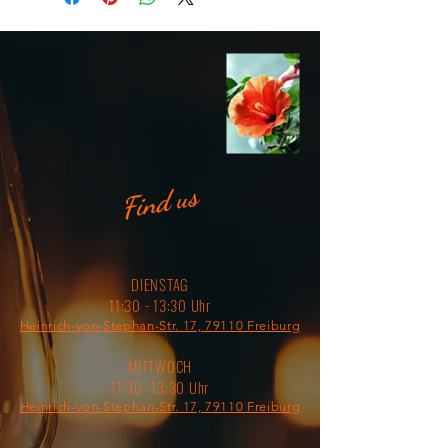
Find us
DIENSTAG
11:30 - 13:30 Uhr
Heinrich-von-Stephan-Str. 17, 79110 Freiburg
MITTWOCH
11:30 -13:30 Uhr
Heinrich-von-Stephan-Str. 17, 79110 Freiburg