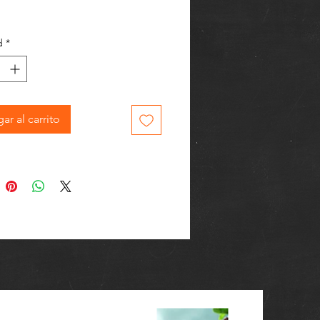
d
*
ar al carrito