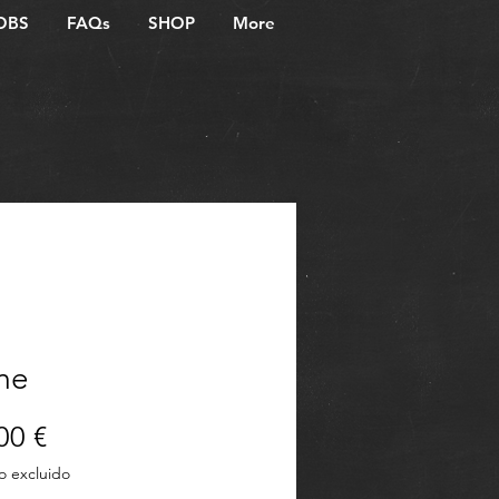
OBS
FAQs
SHOP
More
me
Precio
00 €
o excluido