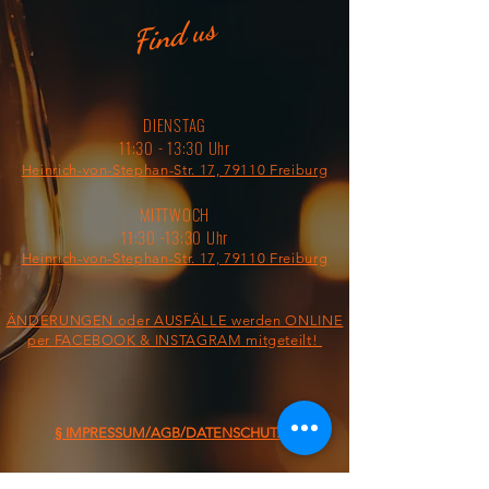
Find us
DIENSTAG
11:30 - 13:30 Uhr
Heinrich-von-Stephan-Str. 17, 79110 Freiburg
MITTWOCH
11:30 -13:30 Uhr
Heinrich-von-Stephan-Str. 17, 79110 Freiburg
ÄNDERUNGEN oder AUSFÄLLE werden ONLINE
per FACEBOOK & INSTAGRAM mitgeteilt!
§ IMPRESSUM/AGB/DATENSCHUTZ §