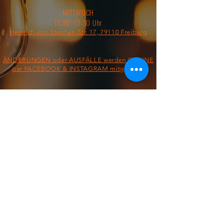
MITTWOCH
11:30 -13:30 Uhr
Heinrich-von-Stephan-Str. 17, 79110 Freiburg
ÄNDERUNGEN oder AUSFÄLLE werden ONLINE
per FACEBOOK & INSTAGRAM mitgeteilt!
§ IMPRESSUM/AGB/DATENSCHUTZ §
ON THE ROAD FROM:
FOOD TRUCK
Dienstag &
Mittwoch
11:30 - 13:30 Uhr