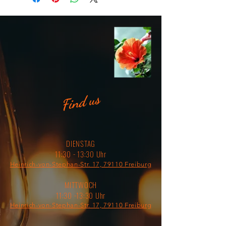
Find us
DIENSTAG
11:30 - 13:30 Uhr
Heinrich-von-Stephan-Str. 17, 79110 Freiburg
MITTWOCH
11:30 -13:30 Uhr
Heinrich-von-Stephan-Str. 17, 79110 Freiburg