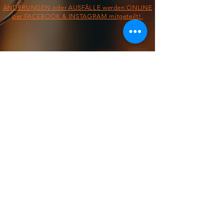
ÄNDERUNGEN oder AUSFÄLLE werden ONLINE
per FACEBOOK & INSTAGRAM mitgeteilt!
§ IMPRESSUM/AGB/DATENSCHUTZ §
ON THE ROAD FROM:
FOOD TRUCK
Dienstag &
Mittwoch
11:30 - 13:30 Uhr