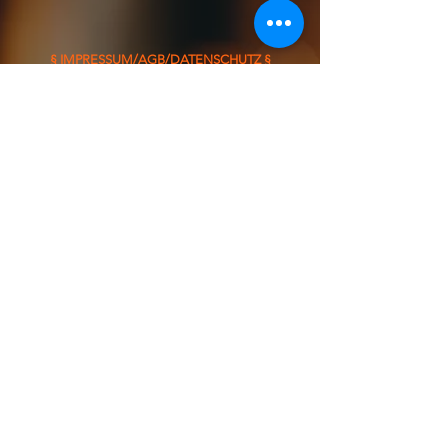
§ IMPRESSUM/AGB/DATENSCHUTZ §
ON THE ROAD FROM:
FOOD TRUCK
Dienstag &
Mittwoch
11:30 - 13:30 Uhr
Tel:
0176 45711909
Email: info@la-jefa.com
lajefafoodtruck@gmail.com