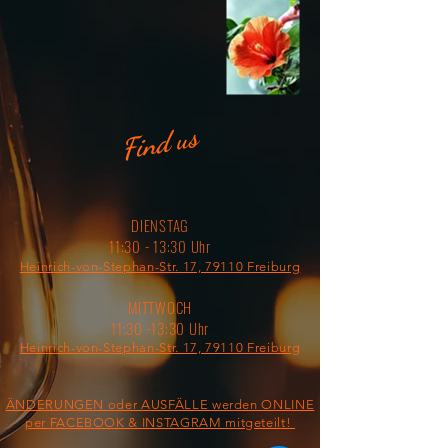
Find us
DIENSTAG
11:30 - 13:30 Uhr
Heinrich-von-Stephan-Str. 17, 79110 Freiburg
MITTWOCH
11:30 -13:30 Uhr
Heinrich-von-Stephan-Str. 17, 79110 Freiburg
ÄNDERUNGEN oder AUSFÄLLE werden ONLINE
per FACEBOOK & INSTAGRAM mitgeteilt!